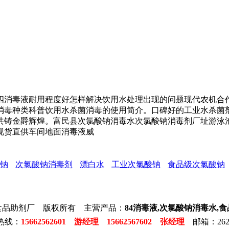
消毒液耐用程度好怎样解决饮用水处理出现的问题现代农机合作
消毒种类科普饮用水杀菌消毒的使用简介。口碑好的工业水杀菌
共铸金爵辉煌。富民县次氯酸钠消毒水次氯酸钠消毒剂厂址游泳
现货直供车间地面消毒液威
钠
次氯酸钠消毒剂
漂白水
工业次氯酸钠
食品级次氯酸钠
食品助剂厂 版权所有 主营产品：
84消毒液,次氯酸钠消毒水,
热线：
15662562601 游经理 15662567602 张经理
邮箱：2623