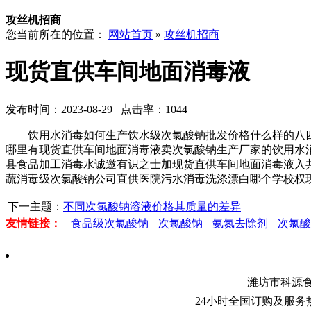
攻丝机招商
您当前所在的位置：
网站首页
»
攻丝机招商
现货直供车间地面消毒液
发布时间：2023-08-29 点击率：1044
饮用水消毒如何生产饮水级次氯酸钠批发价格什么样的八四
哪里有现货直供车间地面消毒液卖次氯酸钠生产厂家的饮用水
县食品加工消毒水诚邀有识之士加现货直供车间地面消毒液入
蔬消毒级次氯酸钠公司直供医院污水消毒洗涤漂白哪个学校权
下一主题：
不同次氯酸钠溶液价格其质量的差异
友情链接：
食品级次氯酸钠
次氯酸钠
氨氮去除剂
次氯酸
潍坊市科源
24小时全国订购及服务