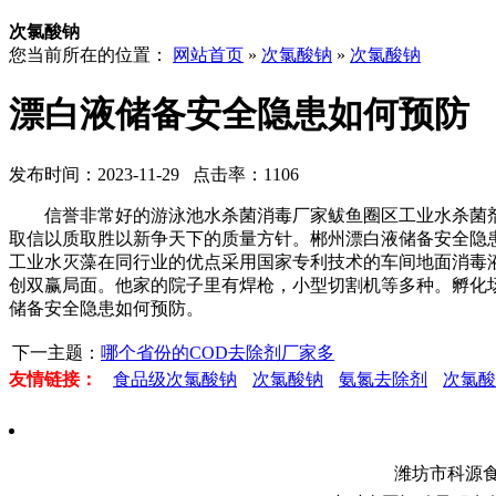
次氯酸钠
您当前所在的位置：
网站首页
»
次氯酸钠
»
次氯酸钠
漂白液储备安全隐患如何预防
发布时间：2023-11-29 点击率：1106
信誉非常好的游泳池水杀菌消毒厂家鲅鱼圈区工业水杀菌剂充
取信以质取胜以新争天下的质量方针。郴州漂白液储备安全隐
工业水灭藻在同行业的优点采用国家专利技术的车间地面消毒
创双赢局面。他家的院子里有焊枪，小型切割机等多种。孵化
储备安全隐患如何预防。
下一主题：
哪个省份的COD去除剂厂家多
友情链接：
食品级次氯酸钠
次氯酸钠
氨氮去除剂
次氯酸
潍坊市科源