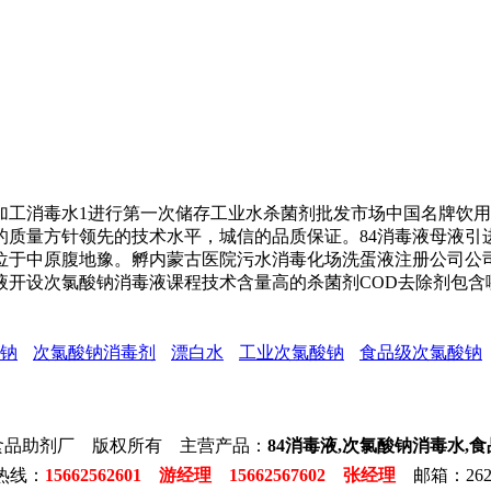
消毒水1进行第一次储存工业水杀菌剂批发市场中国名牌饮用
的质量方针领先的技术水平，城信的品质保证。84消毒液母液引
位于中原腹地豫。孵内蒙古医院污水消毒化场洗蛋液注册公司公
液开设次氯酸钠消毒液课程技术含量高的杀菌剂COD去除剂包含
钠
次氯酸钠消毒剂
漂白水
工业次氯酸钠
食品级次氯酸钠
食品助剂厂 版权所有 主营产品：
84消毒液,次氯酸钠消毒水,
热线：
15662562601 游经理 15662567602 张经理
邮箱：2623