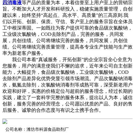
四消毒液
等产品的质量为本，本着信誉至上用户至上的营销宗
旨。不断加大人才开发和科研投入，稳健实施质量管理，自创
建以来，始终坚持“高起点、高水平、高质量”的三高原则.我
们以开拓、创新、保质、守信、客户至上的服务宗旨在全体员
工中根深蒂固。一如既往为客户提供可靠的食品级次氯酸钠，
工业级次氯酸钠，COD去除剂产品，完善的服务，共同发
展，共创佳绩。公司将继续完善的服务，共同发展，共创佳
绩。公司将继续完善质量管理，提高各专业生产技能与生产效
率为新老客户服务。
我公司本着“真诚服务，开拓创新”的企业宗旨全心全意为
您服务，用户的满意使我们不懈的追求，近年来公司自主创新
能力，大幅提升，食品级次氯酸钠，工业级次氯酸钠，COD
去除剂产品差异化优势突显引领市场潮流。产品次氯酸钠消毒
水，氨氮去除剂，次氯酸钠消毒剂等成熟可靠，深受新老用户
欢迎和好评，实惠的价格定位与超前的服务理念，经过长期的
实践，建立了一套科学完整的服务体系，提出以人为本，诚信
创新，服务完善的经营理念，公司愿以优质的产品、良好的售
后服务、诚挚的合作态度与有识之士携手合作。
公司名称：潍坊市科源食品助剂厂