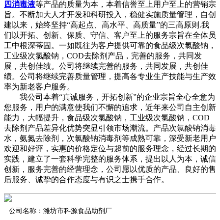
四消毒液
等产品的质量为本，本着信誉至上用户至上的营销宗
旨。不断加大人才开发和科研投入，稳健实施质量管理，自创
建以来，始终坚持“高起点、高水平、高质量”的三高原则.我
们以开拓、创新、保质、守信、客户至上的服务宗旨在全体员
工中根深蒂固。一如既往为客户提供可靠的食品级次氯酸钠，
工业级次氯酸钠，COD去除剂产品，完善的服务，共同发
展，共创佳绩。公司将继续完善的服务，共同发展，共创佳
绩。公司将继续完善质量管理，提高各专业生产技能与生产效
率为新老客户服务。
我公司本着“真诚服务，开拓创新”的企业宗旨全心全意为
您服务，用户的满意使我们不懈的追求，近年来公司自主创新
能力，大幅提升，食品级次氯酸钠，工业级次氯酸钠，COD
去除剂产品差异化优势突显引领市场潮流。产品次氯酸钠消毒
水，氨氮去除剂，次氯酸钠消毒剂等成熟可靠，深受新老用户
欢迎和好评，实惠的价格定位与超前的服务理念，经过长期的
实践，建立了一套科学完整的服务体系，提出以人为本，诚信
创新，服务完善的经营理念，公司愿以优质的产品、良好的售
后服务、诚挚的合作态度与有识之士携手合作。
公司名称：潍坊市科源食品助剂厂