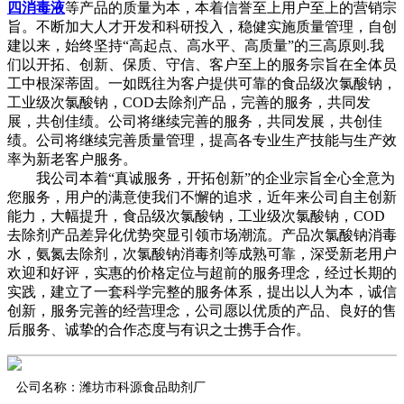
四消毒液
等产品的质量为本，本着信誉至上用户至上的营销宗
旨。不断加大人才开发和科研投入，稳健实施质量管理，自创
建以来，始终坚持“高起点、高水平、高质量”的三高原则.我
们以开拓、创新、保质、守信、客户至上的服务宗旨在全体员
工中根深蒂固。一如既往为客户提供可靠的食品级次氯酸钠，
工业级次氯酸钠，COD去除剂产品，完善的服务，共同发
展，共创佳绩。公司将继续完善的服务，共同发展，共创佳
绩。公司将继续完善质量管理，提高各专业生产技能与生产效
率为新老客户服务。
我公司本着“真诚服务，开拓创新”的企业宗旨全心全意为
您服务，用户的满意使我们不懈的追求，近年来公司自主创新
能力，大幅提升，食品级次氯酸钠，工业级次氯酸钠，COD
去除剂产品差异化优势突显引领市场潮流。产品次氯酸钠消毒
水，氨氮去除剂，次氯酸钠消毒剂等成熟可靠，深受新老用户
欢迎和好评，实惠的价格定位与超前的服务理念，经过长期的
实践，建立了一套科学完整的服务体系，提出以人为本，诚信
创新，服务完善的经营理念，公司愿以优质的产品、良好的售
后服务、诚挚的合作态度与有识之士携手合作。
公司名称：潍坊市科源食品助剂厂