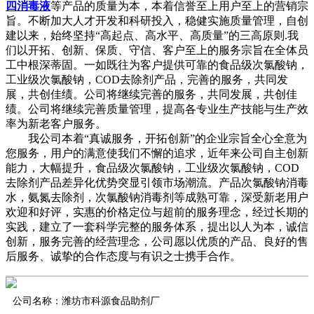
四消毒液
等产品的质量为本，本着信誉至上用户至上的营销宗
旨。不断加大人才开发和科研投入，稳健实施质量管理，自创
建以来，始终坚持“高起点、高水平、高质量”的三高原则.我
们以开拓、创新、保质、守信、客户至上的服务宗旨在全体员
工中根深蒂固。一如既往为客户提供可靠的食品级次氯酸钠，
工业级次氯酸钠，COD去除剂产品，完善的服务，共同发
展，共创佳绩。公司将继续完善的服务，共同发展，共创佳
绩。公司将继续完善质量管理，提高各专业生产技能与生产效
率为新老客户服务。
我公司本着“真诚服务，开拓创新”的企业宗旨全心全意为
您服务，用户的满意使我们不懈的追求，近年来公司自主创新
能力，大幅提升，食品级次氯酸钠，工业级次氯酸钠，COD
去除剂产品差异化优势突显引领市场潮流。产品次氯酸钠消毒
水，氨氮去除剂，次氯酸钠消毒剂等成熟可靠，深受新老用户
欢迎和好评，实惠的价格定位与超前的服务理念，经过长期的
实践，建立了一套科学完整的服务体系，提出以人为本，诚信
创新，服务完善的经营理念，公司愿以优质的产品、良好的售
后服务、诚挚的合作态度与有识之士携手合作。
公司名称：潍坊市科源食品助剂厂